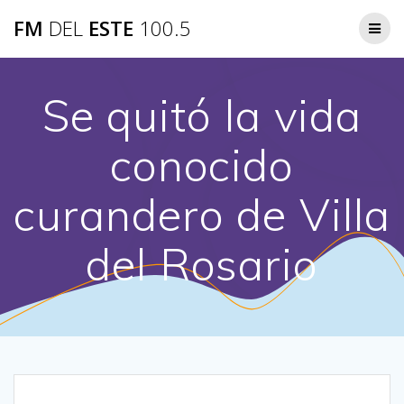
Saltar
FM
DEL
ESTE
100.5
al
contenido
Se quitó la vida
conocido
curandero de Villa
del Rosario