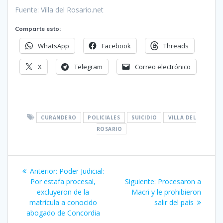
Fuente: Villa del Rosario.net
Comparte esto:
WhatsApp
Facebook
Threads
X
Telegram
Correo electrónico
CURANDERO
POLICIALES
SUICIDIO
VILLA DEL
ROSARIO
Navegación
Entrada
Anterior:
Poder Judicial:
de
anterior:
Siguiente
Por estafa procesal,
Siguiente:
Procesaron a
entrada:
excluyeron de la
Macri y le prohibieron
entradas
matrícula a conocido
salir del país
abogado de Concordia