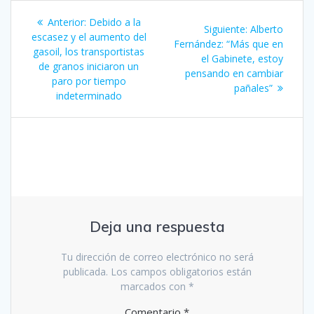
Navegación
Entrada
Anterior:
Debido a la
Siguiente
Siguiente:
Alberto
de
anterior:
escasez y el aumento del
entrada:
Fernández: “Más que en
gasoil, los transportistas
el Gabinete, estoy
entradas
de granos iniciaron un
pensando en cambiar
paro por tiempo
pañales”
indeterminado
Deja una respuesta
Tu dirección de correo electrónico no será
publicada.
Los campos obligatorios están
marcados con
*
Comentario
*