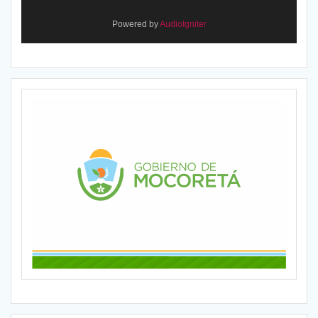
Powered by
AudioIgniter