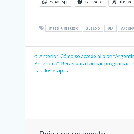
WhatsApp
Facebook
Thread
IMPEDIR INGRESO
SUELDO
UIA
VACUN
Navegación
Entrada
Anterior:
Cómo se accede al plan “Argenti
anterior:
de
Programa”: Becas para formar programador
Las dos etapas
entradas
Deja una respuesta