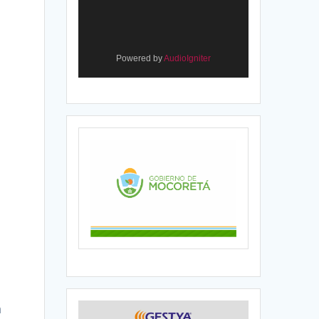
Powered by
AudioIgniter
n