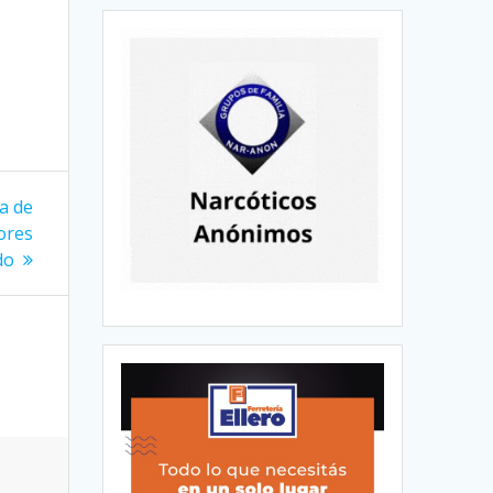
va de
ores
do