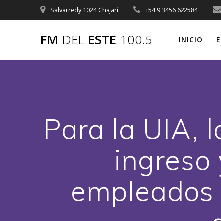
Saltar
Salvarredy 1024 Chajarí
+54 9 3456 622584
al
contenido
FM
DEL
ESTE
100.5
INICIO
E
Para la UIA, 
ingreso 
empleados 