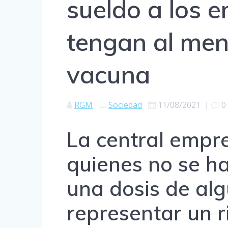
sueldo a los 
tengan al men
vacuna
RGM
Sociedad
11/08/2021
|
0
La central empr
quienes no se h
una dosis de al
representar un r