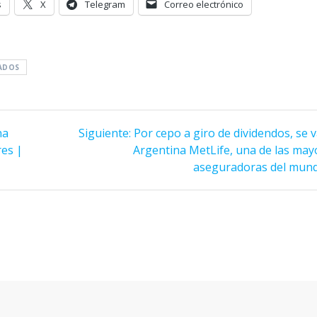
s
X
Telegram
Correo electrónico
ADOS
Siguiente
na
Siguiente:
Por cepo a giro de dividendos, se 
entrada:
es |
Argentina MetLife, una de las may
aseguradoras del mun