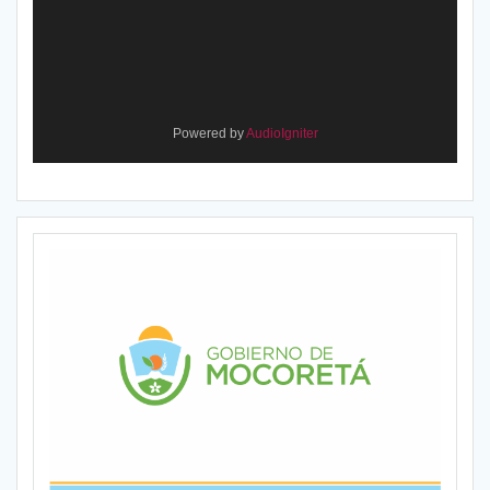
Powered by
AudioIgniter