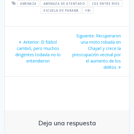
AMENAZA
AMENAZA DE ATENTADO
CGE ENTRE RÍOS
ESCUELA DE PARANÁ
FBI
Navegación
Siguiente
Siguiente:
Recuperaron
de
Entrada
entrada:
Anterior:
El fútbol
una moto robada en
anterior:
cambió, pero muchos
Chajarí y crece la
entradas
dirigentes todavía no lo
preocupación vecinal por
entendieron
el aumento de los
delitos
Deja una respuesta