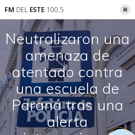
Saltar
FM
DEL
ESTE
100.5
al
contenido
Neutralizaron una
amenaza de
atentado contra
una escuela de
Paraná tras una
alerta