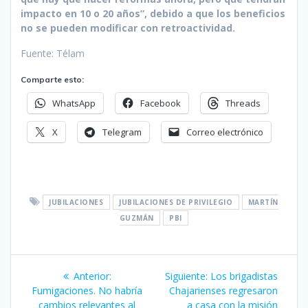
impacto en 10 o 20 años”, debido a que los beneficios
no se pueden modificar con retroactividad.
Fuente: Télam
Comparte esto:
WhatsApp
Facebook
Threads
X
Telegram
Correo electrónico
JUBILACIONES
JUBILACIONES DE PRIVILEGIO
MARTÍN
GUZMÁN
PBI
Navegación
Entrada
Siguiente
Anterior:
Siguiente:
Los brigadistas
de
anterior:
entrada:
Fumigaciones. No habría
Chajarienses regresaron
cambios relevantes al
a casa con la misión