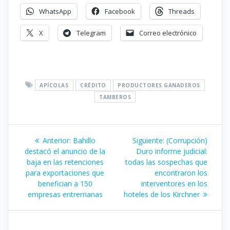
WhatsApp
Facebook
Threads
X
Telegram
Correo electrónico
APÍCOLAS
CRÉDITO
PRODUCTORES GANADEROS
TAMBEROS
Navegación
Entrada
Siguiente
Anterior:
Bahillo
Siguiente:
(Corrupción)
de
anterior:
entrada:
destacó el anuncio de la
Duro informe judicial:
baja en las retenciones
todas las sospechas que
entradas
para exportaciones que
encontraron los
benefician a 150
interventores en los
empresas entrerrianas
hoteles de los Kirchner