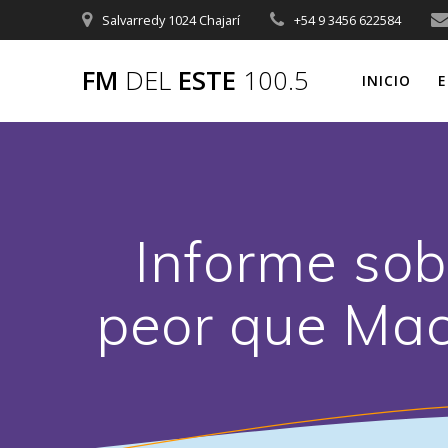
Saltar
Salvarredy 1024 Chajarí
+54 9 3456 622584
al
contenido
FM
DEL
ESTE
100.5
INICIO
E
Informe sob
peor que Macr