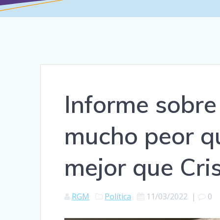
Informe sobre
mucho peor qu
mejor que Cri
RGM
Política
11/03/2022
|
0