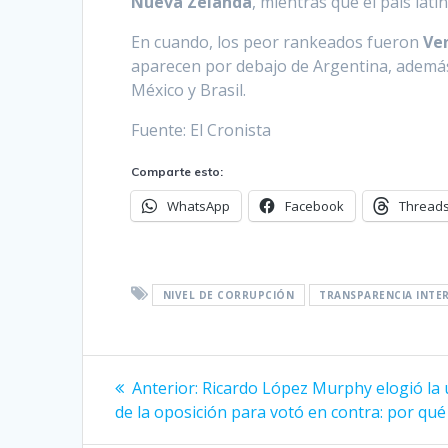
Nueva Zelanda
, mientras que el país la
En cuando, los peor rankeados fueron
Ven
aparecen por debajo de Argentina, además
México y Brasil.
Fuente: El Cronista
Comparte esto:
WhatsApp
Facebook
Thread
NIVEL DE CORRUPCIÓN
TRANSPARENCIA INTE
Navegación
Entrada
Anterior:
Ricardo López Murphy elogió la 
anterior:
de
de la oposición para votó en contra: por qué