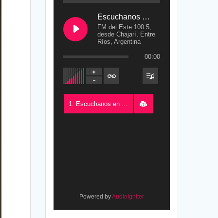
Escuchanos en Vivo
FM del Este 100.5,
desde Chajarí, Entre
Ríos, Argentina
00:00
1. Escuchanos en Vivo - FM del Este 100.5, desde Chajarí, Entre Ríos, Argentina
Powered by
AudioIgniter