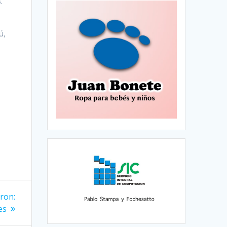
8.
ú,
ron:
es