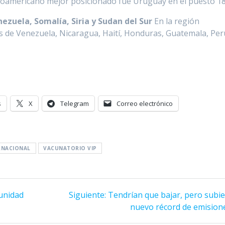
tinoamericano mejor posicionado fue Uruguay en el puesto 1
ezuela, Somalía, Siria y Sudan del Sur
En la región
 de Venezuela, Nicaragua, Haití, Honduras, Guatemala, Per
s
X
Telegram
Correo electrónico
RNACIONAL
VACUNATORIO VIP
Siguiente
unidad
Siguiente:
Tendrían que bajar, pero subie
entrada:
nuevo récord de emision