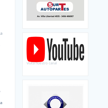
la
a
Visitá nuestro canal
ó
la