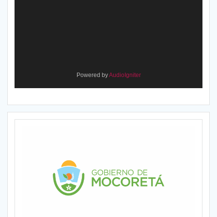
Powered by
AudioIgniter