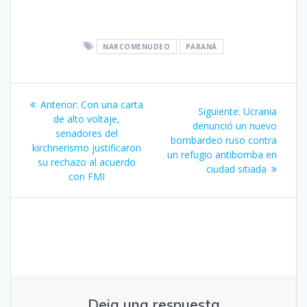
NARCOMENUDEO
PARANÁ
Navegación
Entrada
Anterior:
Con una carta
Siguiente
Siguiente:
Ucrania
de
anterior:
de alto voltaje,
entrada:
denunció un nuevo
senadores del
bombardeo ruso contra
entradas
kirchnerismo justificaron
un refugio antibomba en
su rechazo al acuerdo
ciudad sitiada
con FMI
Deja una respuesta