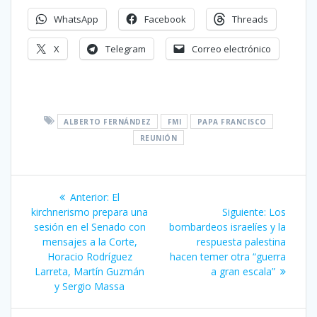
WhatsApp
Facebook
Threads
X
Telegram
Correo electrónico
ALBERTO FERNÁNDEZ
FMI
PAPA FRANCISCO
REUNIÓN
Navegación
Entrada
Anterior:
El
de
anterior:
Siguiente
kirchnerismo prepara una
Siguiente:
Los
entrada:
sesión en el Senado con
bombardeos israelíes y la
entradas
mensajes a la Corte,
respuesta palestina
Horacio Rodríguez
hacen temer otra “guerra
Larreta, Martín Guzmán
a gran escala”
y Sergio Massa