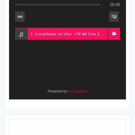
00:00
1. Escuchanos en Vivo - FM del Este 100.5, desde Chajarí, Entre Ríos, Argentina
Powered by
AudioIgniter