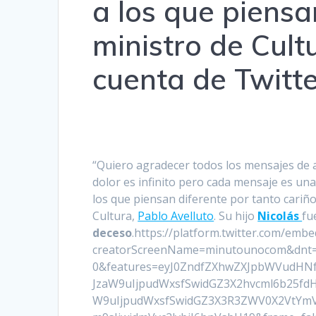
a los que piensan
ministro de Cult
cuenta de Twitte
“Quiero agradecer todos los mensajes de 
dolor es infinito pero cada mensaje es una
los que piensan diferente por tanto cariño.
Cultura,
Pablo Avelluto
. Su hijo
Nicolás
fu
deceso
.https://platform.twitter.com/emb
creatorScreenName=minutounocom&dnt=f
0&features=eyJ0ZndfZXhwZXJpbWVudHNfY
JzaW9uIjpudWxsfSwidGZ3X2hvcml6b25fd
W9uIjpudWxsfSwidGZ3X3R3ZWV0X2VtYmV