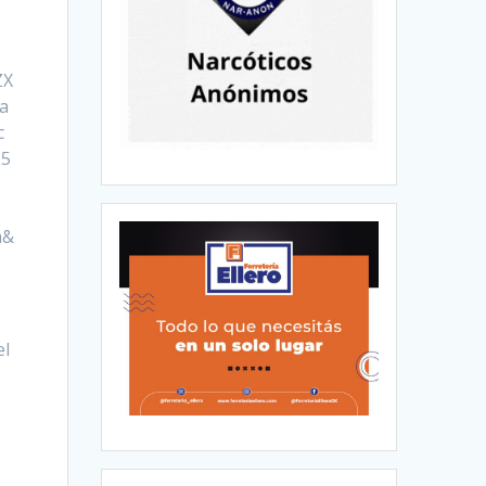
ZX
a
c
25
m&
el