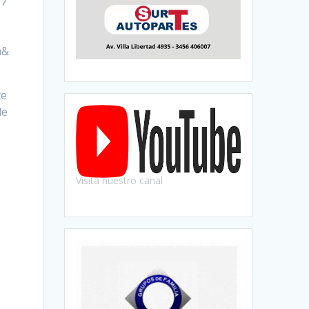
57
m&
te
de
Visitá nuestro canal