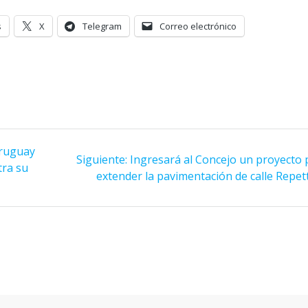
s
X
Telegram
Correo electrónico
Uruguay
Siguiente
Siguiente:
Ingresará al Concejo un proyecto 
tra su
entrada:
extender la pavimentación de calle Repet