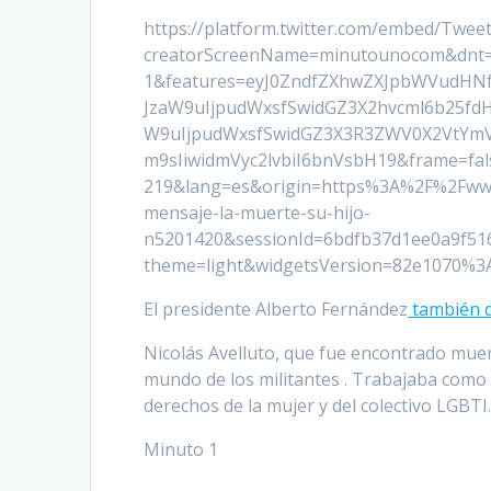
https://platform.twitter.com/embed/Tweet
creatorScreenName=minutounocom&dnt=f
1&features=eyJ0ZndfZXhwZXJpbWVudHNfY
JzaW9uIjpudWxsfSwidGZ3X2hvcml6b25fd
W9uIjpudWxsfSwidGZ3X3R3ZWV0X2VtYmV
m9sIiwidmVyc2lvbiI6bnVsbH19&frame=fal
219&lang=es&origin=https%3A%2F%2Fwww
mensaje-la-muerte-su-hijo-
n5201420&sessionId=6bdfb37d1ee0a9f5
theme=light&widgetsVersion=82e1070%3
El presidente Alberto Fernández
también d
Nicolás Avelluto, que fue encontrado mue
mundo de los militantes . Trabajaba como 
derechos de la mujer y del colectivo LGBTI
Minuto 1