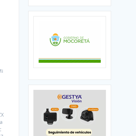
u
Mi
u
ZX
a
c