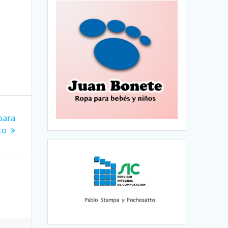
para
to