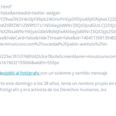
.html?
alse&embedId=twitter-widget-
29va2llX2V4cGlyYXRpb24iOnsiYnVja2V0IjoxMjA5NjAwLCJ2
HdlZXRfZW1iZWRfOTU1NSI6eyJidWNrZXQiOiJodGUiLCJ2ZXJz
kX2NsaWNrYWJpbGl0eV8xMjEwMiI6eyJidWNrZXQiOiJjb250
se&hideCard=false&hideThread=false&id=14041135813948
.minutouno.com%2Fsociedad%2Fpablo-avelluto%2Fel-
16223ec3fc537d6fd42b3ce7&siteScreenName=minutounoco
A1619632193066&width=550px
espidió al fotógrafo
con un solemne y sentido mensaje.
rto este domingo a los 28 años, tenía un nombre propio en 
fotógrafo y era activista de los Derechos Humanos, los
.