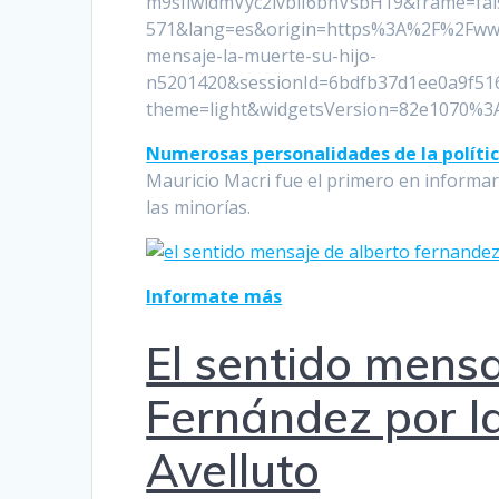
m9sIiwidmVyc2lvbiI6bnVsbH19&frame=fal
571&lang=es&origin=https%3A%2F%2Fwww
mensaje-la-muerte-su-hijo-
n5201420&sessionId=6bdfb37d1ee0a9f5
theme=light&widgetsVersion=82e1070%3
Numerosas personalidades de la política
Mauricio Macri fue el primero en informar 
las minorías.
Informate más
El sentido mensa
Fernández por l
Avelluto