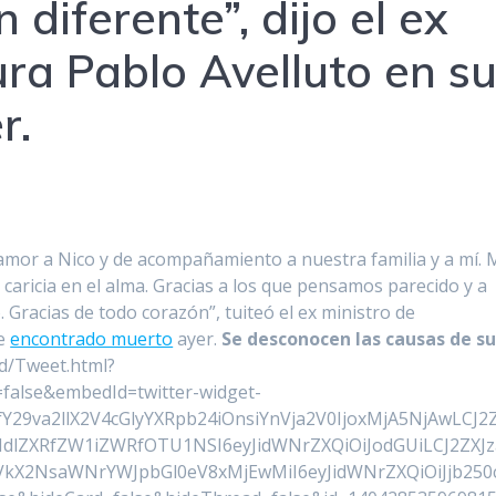
 diferente”, dijo el ex
ura Pablo Avelluto en s
r.
amor a Nico y de acompañamiento a nuestra familia y a mí. 
 caricia en el alma. Gracias a los que pensamos parecido y a
 Gracias de todo corazón”, tuiteó el ex ministro de
e
encontrado muerto
ayer.
Se desconocen las causas de s
ed/Tweet.html?
alse&embedId=twitter-widget-
29va2llX2V4cGlyYXRpb24iOnsiYnVja2V0IjoxMjA5NjAwLCJ2
HdlZXRfZW1iZWRfOTU1NSI6eyJidWNrZXQiOiJodGUiLCJ2ZXJz
kX2NsaWNrYWJpbGl0eV8xMjEwMiI6eyJidWNrZXQiOiJjb250