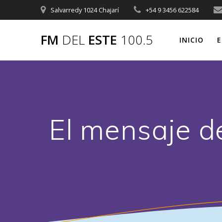
Saltar
Salvarredy 1024 Chajarí
+54 9 3456 622584
al
contenido
FM
DEL
ESTE
100.5
INICIO
E
El mensaje de