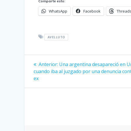
Comparte esto:
WhatsApp
Facebook
Thread
AVELLUTO
Navegación
Entrada
Anterior:
Una argentina desapareció en 
anterior:
de
cuando iba al juzgado por una denuncia con
ex
entradas