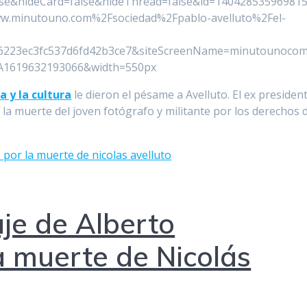
se&hideCard=false&hideThread=false&id=14042853596981
.minutouno.com%2Fsociedad%2Fpablo-avelluto%2Fel-
16223ec3fc537d6fd42b3ce7&siteScreenName=minutounoco
A1619632193066&width=550px
 y la cultura
le dieron el pésame a Avelluto. El ex presiden
la muerte del joven fotógrafo y militante por los derechos 
je de Alberto
a muerte de Nicolás