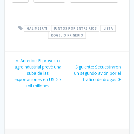
GALIMBERTI
JUNTOS POR ENTRE RÍOS
LISTA
ROGELIO FRIGERIO
Navegación
Entrada
Anterior:
El proyecto
de
anterior:
Siguiente
agroindustrial prevé una
Siguiente:
Secuestraron
entrada:
suba de las
un segundo avión por el
entradas
exportaciones en USD 7
tráfico de drogas
mil millones