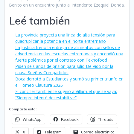
Benito en un encuentro junto al intendente Ezequiel Donda.
Leé también
La provincia proyecta una línea de alta tensión para
cuadruplicar la potencia en el norte entrerriano
La Justicia frenó la entrega de alimentos con sellos de
advertencia en las escuelas entrerrianas y encendió una
fuerte polémica por el contrato con Teknofood
Piden seis años de prisión para Julio De Vido por la
causa Sueños Compartidos
Boca derrotó a Estudiantes y sumó su primer triunfo en
el Torneo Clausura 2026
El canciller también le sugirió a Villarruel que se vaya:
“Siempre intentó desestabilizar”
Comparte esto:
WhatsApp
Facebook
Threads
X
Telegram
Correo electrónico