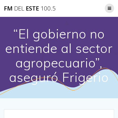
Saltar
FM
DEL
ESTE
100.5
al
contenido
“El gobierno no
entiende al sector
agropecuario”,
aseguró Frigerio