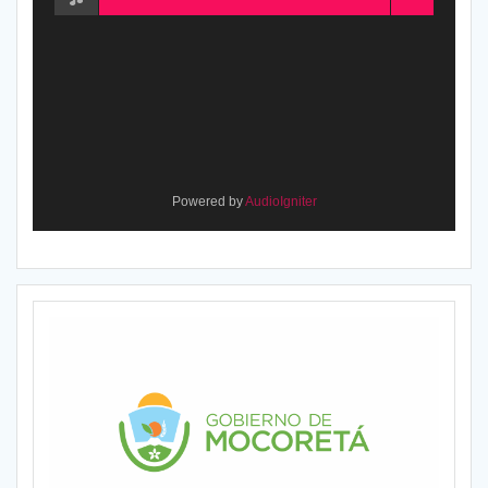
Powered by
AudioIgniter