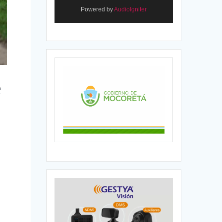
Powered by
AudioIgniter
e