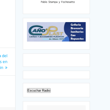
 del
s en
in
Escuchar Radio