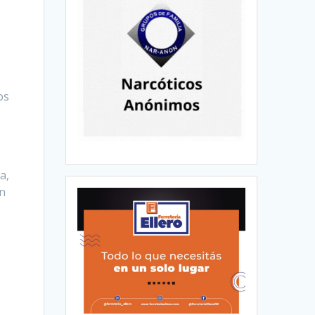
os
a,
on