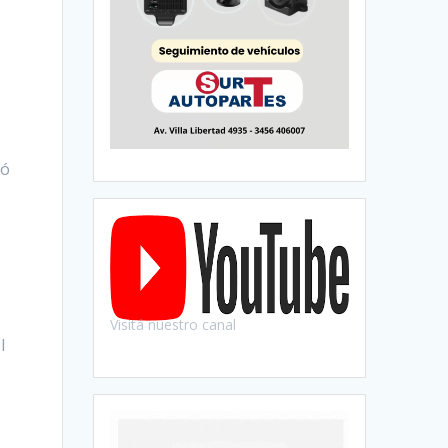
dó
Visitá nuestro canal
l