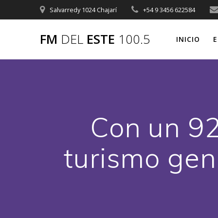
Saltar
Salvarredy 1024 Chajarí
+54 9 3456 622584
al
contenido
FM
DEL
ESTE
100.5
INICIO
E
Con un 92
turismo gen