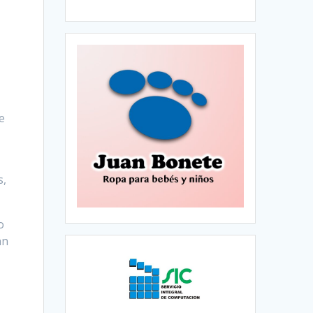
e
s,
o
an