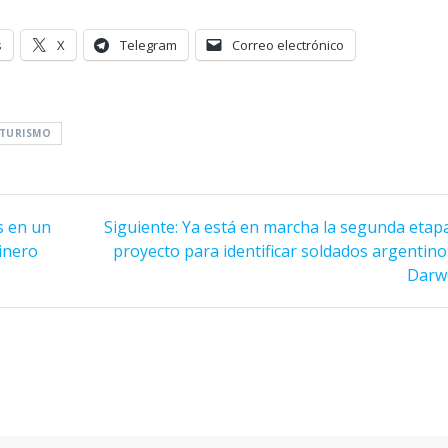
s
X
Telegram
Correo electrónico
TURISMO
Siguiente
s en un
Siguiente:
Ya está en marcha la segunda etapa
entrada:
inero
proyecto para identificar soldados argentino
Darw