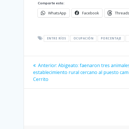
Comparte esto:
WhatsApp
Facebook
Thread
ENTRE RÍOS
OCUPACIÓN
PORCENTAJE
Navegación
Entrada
Anterior:
Abigeato: faenaron tres animale
anterior:
de
establecimiento rural cercano al puesto cam
Cerrito
entradas