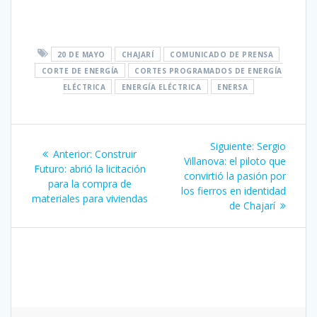
20 DE MAYO
CHAJARÍ
COMUNICADO DE PRENSA
CORTE DE ENERGÍA
CORTES PROGRAMADOS DE ENERGÍA
ELÉCTRICA
ENERGÍA ELÉCTRICA
ENERSA
Navegación
Siguiente
Siguiente:
Sergio
Entrada
Anterior:
Construir
de
entrada:
Villanova: el piloto que
anterior:
Futuro: abrió la licitación
convirtió la pasión por
para la compra de
entradas
los fierros en identidad
materiales para viviendas
de Chajarí