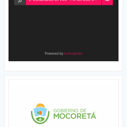
Powered by
AudioIgniter