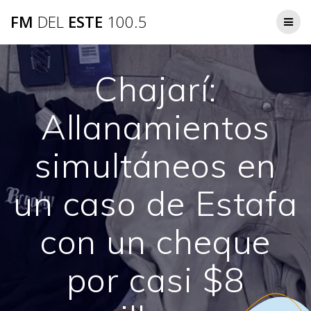
Saltar
FM
DEL
ESTE
100.5
al
contenido
Chajarí:
Allanamientos
simultáneos en
un caso de Estafa
con un cheque
por casi $8