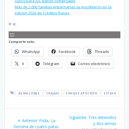
cupos para los stands comerciales
Más de 2.000 familias entrerrianas se inscribieron en la
edición 2026 de Créditos Raíces
Ir a:
Comparte esto:
WhatsApp
Facebook
Threads
X
Telegram
Correo electrónico
$8 MILLONES
CHAJARÍ
CHAQUE APÓCRIFO
ESTAFA
Navegación
Siguiente
Siguiente:
Tres detenidos
Entrada
Anterior:
Frida, La
de
entrada:
y dos armas
anterior:
heroína de cuatro patas