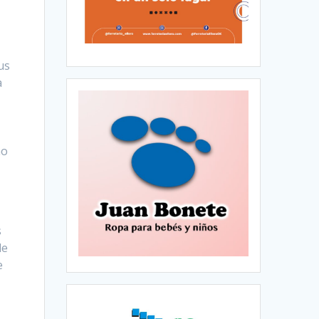
us
a
mo
s
de
e