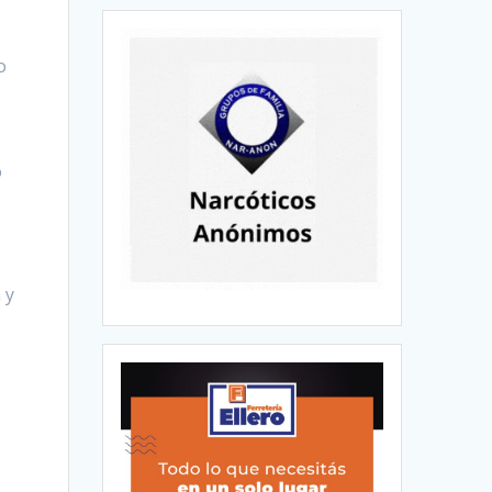
o
o
o
 y