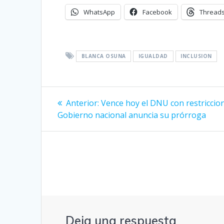
WhatsApp
Facebook
Thread
BLANCA OSUNA
IGUALDAD
INCLUSION
Navegación
Entrada
Anterior:
Vence hoy el DNU con restriccion
anterior:
de
Gobierno nacional anuncia su prórroga
entradas
Deja una respuesta