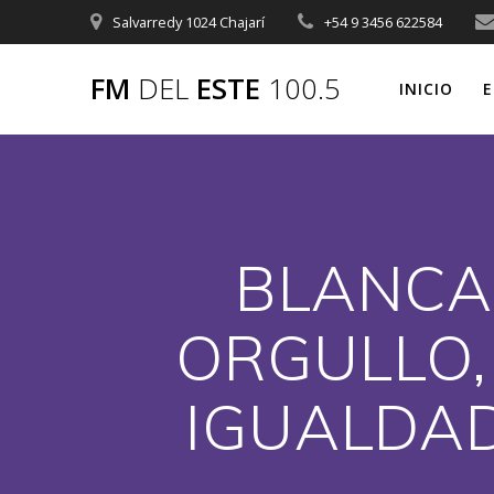
Saltar
Salvarredy 1024 Chajarí
+54 9 3456 622584
al
contenido
FM
DEL
ESTE
100.5
INICIO
E
BLANCA 
ORGULLO,
IGUALDAD