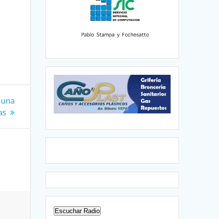
, una
as
Escuchar Radio