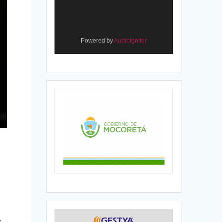
Powered by
AudioIgniter
s