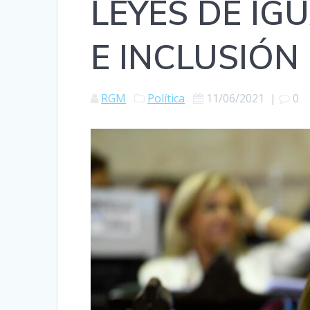
LEYES DE IG
E INCLUSIÓN
RGM
Política
11/06/2021
|
0