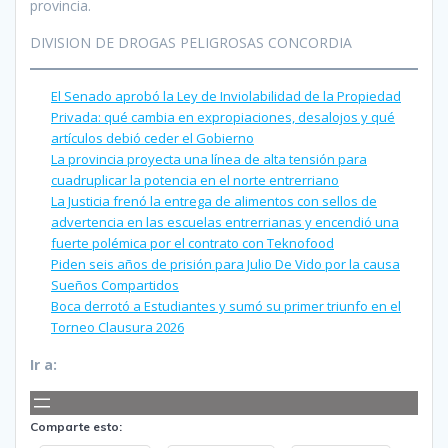
provincia.
DIVISION DE DROGAS PELIGROSAS CONCORDIA
El Senado aprobó la Ley de Inviolabilidad de la Propiedad
Privada: qué cambia en expropiaciones, desalojos y qué
artículos debió ceder el Gobierno
La provincia proyecta una línea de alta tensión para
cuadruplicar la potencia en el norte entrerriano
La Justicia frenó la entrega de alimentos con sellos de
advertencia en las escuelas entrerrianas y encendió una
fuerte polémica por el contrato con Teknofood
Piden seis años de prisión para Julio De Vido por la causa
Sueños Compartidos
Boca derrotó a Estudiantes y sumó su primer triunfo en el
Torneo Clausura 2026
Ir a:
Comparte esto: