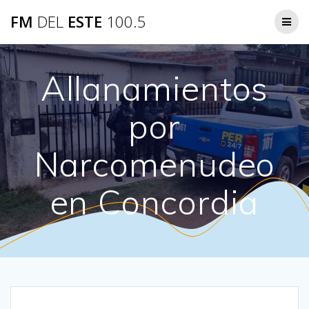
Saltar
FM
DEL
ESTE
100.5
al
contenido
Allanamientos
por
Narcomenudeo
en Concordia