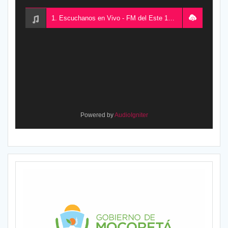
1. Escuchanos en Vivo - FM del Este 100.5, desde Chajarí, Entre Ríos, Argentina
Powered by
AudioIgniter