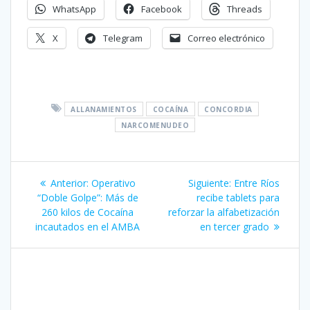
WhatsApp
Facebook
Threads
X
Telegram
Correo electrónico
ALLANAMIENTOS
COCAÍNA
CONCORDIA
NARCOMENUDEO
Navegación
Entrada
Siguiente
Anterior:
Operativo
Siguiente:
Entre Ríos
de
anterior:
entrada:
“Doble Golpe”: Más de
recibe tablets para
260 kilos de Cocaína
reforzar la alfabetización
entradas
incautados en el AMBA
en tercer grado