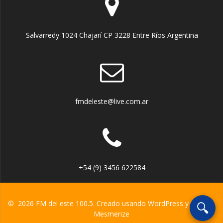
Salvarredy 1024 Chajarí CP 3228 Entre Ríos Argentina
fmdeleste@live.com.ar
+54 (9) 3456 622584
© 2026 FM del este 100.5. Creado usando WordPress y el
tema
🔍
Mesmerize