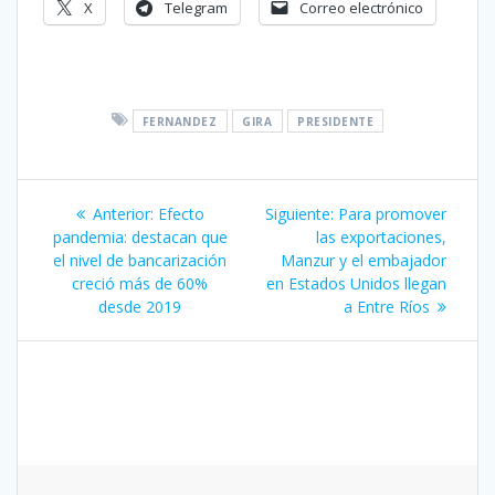
X
Telegram
Correo electrónico
FERNANDEZ
GIRA
PRESIDENTE
Navegación
Entrada
Siguiente
Anterior:
Efecto
Siguiente:
Para promover
de
anterior:
entrada:
pandemia: destacan que
las exportaciones,
el nivel de bancarización
Manzur y el embajador
entradas
creció más de 60%
en Estados Unidos llegan
desde 2019
a Entre Ríos