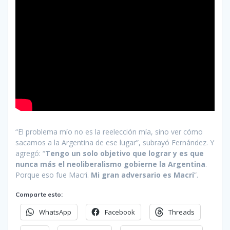
“El problema mío no es la reelección mía, sino ver cómo
sacamos a la Argentina de ese lugar”, subrayó Fernández. Y
agregó: “
Tengo un solo objetivo que lograr y es que
nunca más el neoliberalismo gobierne la Argentina
.
Porque eso fue Macri.
Mi gran adversario es Macri
”.
Comparte esto:
WhatsApp
Facebook
Threads