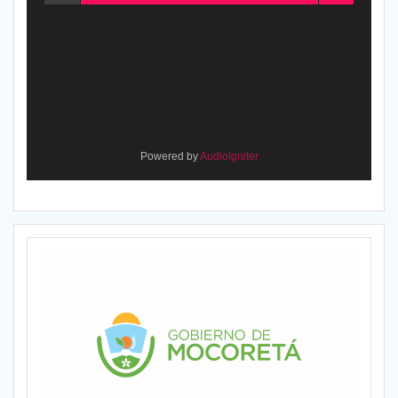
Powered by
AudioIgniter