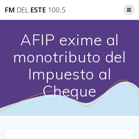
Saltar
FM
DEL
ESTE
100.5
al
contenido
AFIP exime al
monotributo del
Impuesto al
Cheque