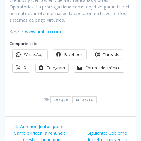
Créditos y Débitos en Cuentas Bancarias y otras
Operatorias. La prórroga tiene como objetivo garantizar el
normal desarrollo normal de la operatoria a través de los
sistemas de pago virtuales.
Source
www.ambito.com
Comparte esto:
WhatsApp
Facebook
Threads
X
Telegram
Correo electrónico
CHEQUE
IMPUESTO
Navegación
Entrada
Anterior:
Juntos por el
de
anterior:
Siguiente
Cambio/Piden la renuncia
Siguiente:
Gobierno
entrada:
a Cresto: “Tiene que
decreta emergencia