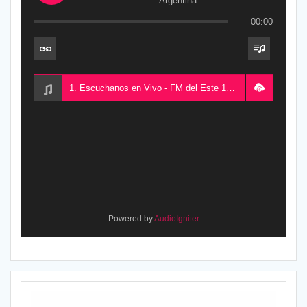
Argentina
00:00
1. Escuchanos en Vivo - FM del Este 100.5, desde Chajarí, Entre Ríos, Argentina
Powered by
AudioIgniter