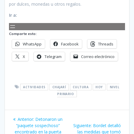
por dulces, monedas u otros regalos.
Ir a:
Comparte esto:
WhatsApp
Facebook
Threads
X
Telegram
Correo electrónico
ACTIVIDADES
CHAJARÍ
CULTURA
HOY
NIVEL
PRIMARIO
Navegación
Entrada
Anterior:
Detonaron un
de
anterior:
Siguiente
“paquete sospechoso”
Siguiente:
Bordet detalló
entrada:
encontrado en la puerta
las medidas que tomó