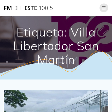
Saltar
FM
DEL
ESTE
100.5
al
contenido
Etiqueta:
Villa
Libertador San
Martín