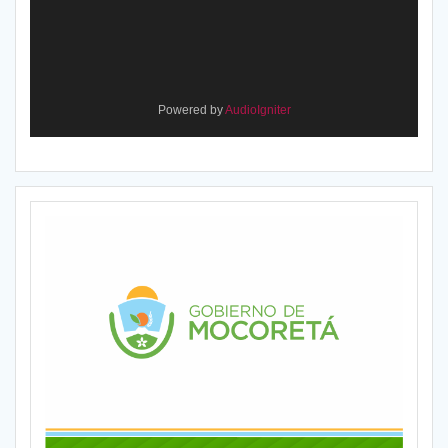
Powered by
AudioIgniter