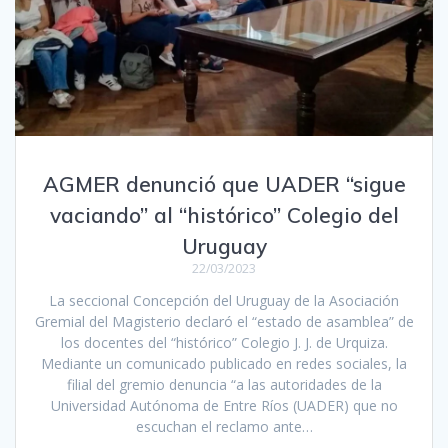
AGMER denunció que UADER “sigue
vaciando” al “histórico” Colegio del
Uruguay
22/03/2023
La seccional Concepción del Uruguay de la Asociación
Gremial del Magisterio declaró el “estado de asamblea” de
los docentes del “histórico” Colegio J. J. de Urquiza.
Mediante un comunicado publicado en redes sociales, la
filial del gremio denuncia “a las autoridades de la
Universidad Autónoma de Entre Ríos (UADER) que no
escuchan el reclamo ante…