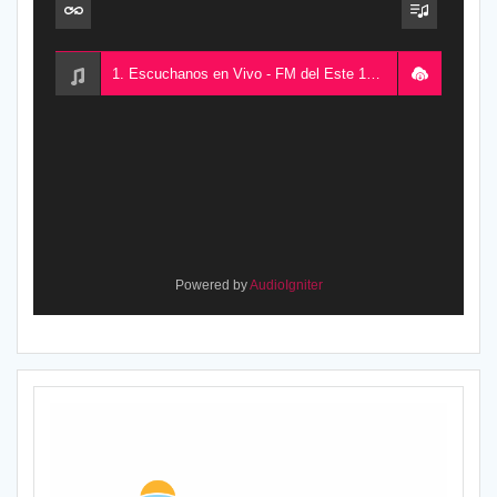
1. Escuchanos en Vivo - FM del Este 100.5, desde Chajarí, Entre Ríos, Argentina
Powered by
AudioIgniter