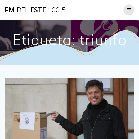
Saltar
FM
DEL
ESTE
100.5
al
contenido
Etiqueta:
triunfo