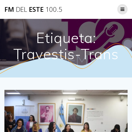
Saltar
FM
DEL
ESTE
100.5
al
contenido
Etiqueta:
Travestis-Trans