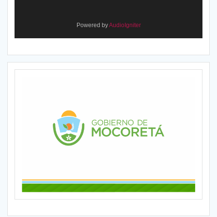
Powered by
AudioIgniter