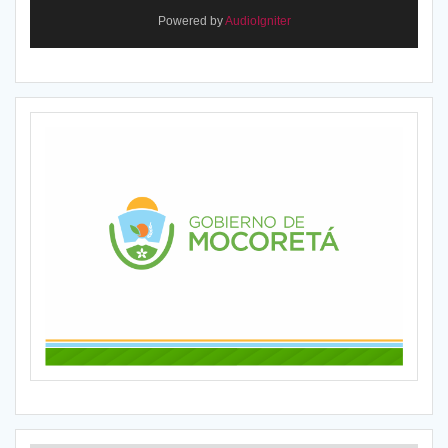
Powered by
AudioIgniter