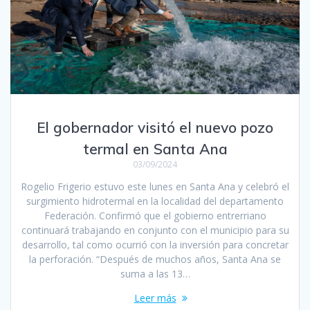
El gobernador visitó el nuevo pozo
termal en Santa Ana
03/09/2024
Rogelio Frigerio estuvo este lunes en Santa Ana y celebró el
surgimiento hidrotermal en la localidad del departamento
Federación. Confirmó que el gobierno entrerriano
continuará trabajando en conjunto con el municipio para su
desarrollo, tal como ocurrió con la inversión para concretar
la perforación. “Después de muchos años, Santa Ana se
suma a las 13…
Leer más