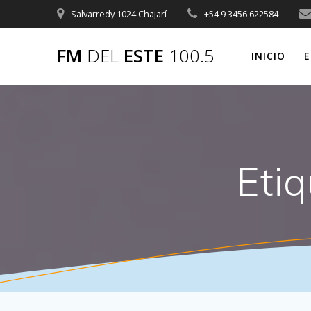
Saltar
Salvarredy 1024 Chajarí
+54 9 3456 622584
al
contenido
FM
DEL
ESTE
100.5
INICIO
E
Eti