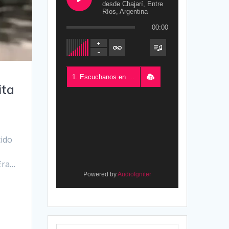
desde Chajarí, Entre
Ríos, Argentina
00:00
1. Escuchanos en Vivo - FM del Este 100.5, desde Chajarí, Entre Ríos, Argentina
ita
cido
“Era…
Powered by
AudioIgniter