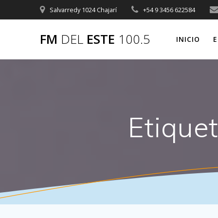
Saltar
Salvarredy 1024 Chajarí
+54 9 3456 622584
al
contenido
FM
DEL
ESTE
100.5
INICIO
E
Etique