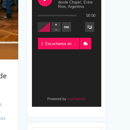
desde Chajarí, Entre
Ríos, Argentina
00:00
1. Escuchanos en Vivo - FM del Este 100.5, desde Chajarí, Entre Ríos, Argentina
de
Powered by
AudioIgniter
s
s
sos