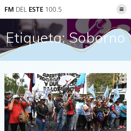
Saltar
FM
DEL
ESTE
100.5
al
contenido
Etiqueta:
Soborno