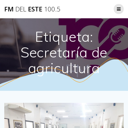
Saltar
FM
DEL
ESTE
100.5
al
contenido
Etiqueta:
Secretaría de
agricultura