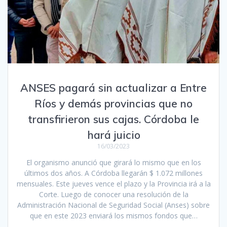
ANSES pagará sin actualizar a Entre
Ríos y demás provincias que no
transfirieron sus cajas. Córdoba le
hará juicio
16/03/2023
El organismo anunció que girará lo mismo que en los
últimos dos años. A Córdoba llegarán $ 1.072 millones
mensuales. Este jueves vence el plazo y la Provincia irá a la
Corte. Luego de conocer una resolución de la
Administración Nacional de Seguridad Social (Anses) sobre
que en este 2023 enviará los mismos fondos que…