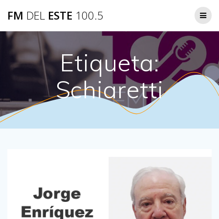
Saltar
FM
DEL
ESTE
100.5
al
contenido
Etiqueta:
Schiaretti