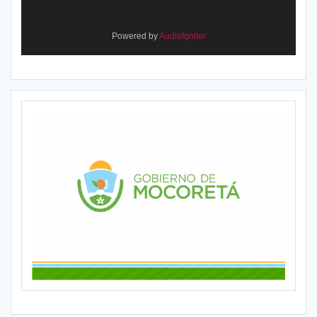
Powered by
AudioIgniter