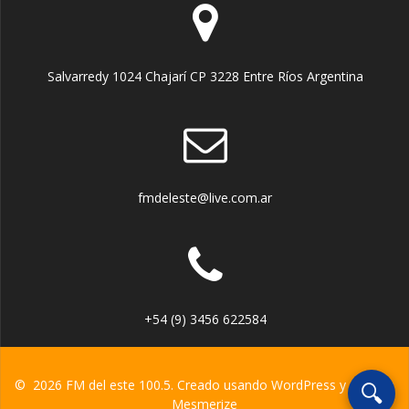
Salvarredy 1024 Chajarí CP 3228 Entre Ríos Argentina
fmdeleste@live.com.ar
+54 (9) 3456 622584
© 2026 FM del este 100.5. Creado usando WordPress y el
tema
🔍
Mesmerize