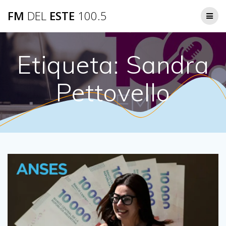
Saltar
FM
DEL
ESTE
100.5
al
contenido
Etiqueta:
Sandra
Pettovello