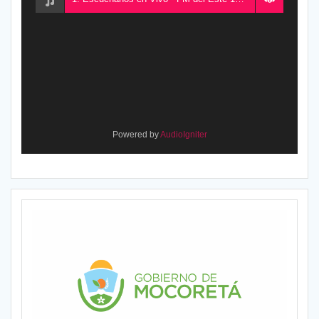
Powered by
AudioIgniter