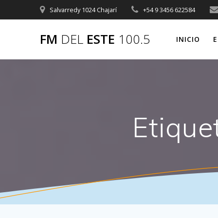
Saltar
Salvarredy 1024 Chajarí
+54 9 3456 622584
al
contenido
FM
DEL
ESTE
100.5
INICIO
E
Etique