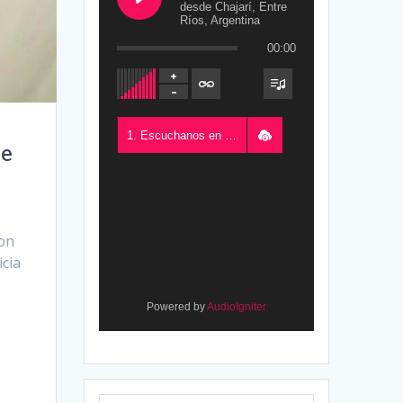
desde Chajarí, Entre
Ríos, Argentina
00:00
1. Escuchanos en Vivo - FM del Este 100.5, desde Chajarí, Entre Ríos, Argentina
de
con
icia
Powered by
AudioIgniter