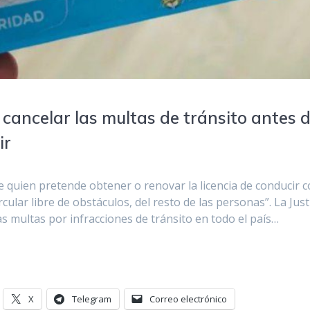
 cancelar las multas de tránsito antes 
ir
de quien pretende obtener o renovar la licencia de conducir 
circular libre de obstáculos, del resto de las personas”. La Just
as multas por infracciones de tránsito en todo el país…
X
Telegram
Correo electrónico