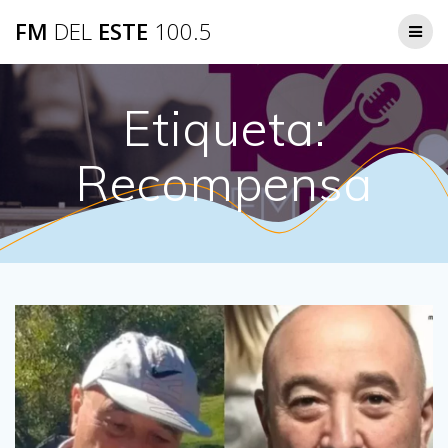
Saltar
FM
DEL
ESTE
100.5
al
contenido
Etiqueta:
Recompensa