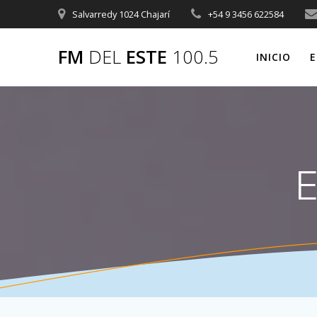
Saltar
Salvarredy 1024 Chajarí
+54 9 3456 622584
al
contenido
FM
DEL
ESTE
100.5
INICIO
E
E