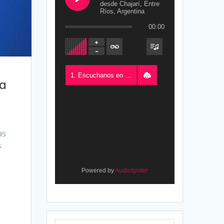
desde Chajarí, Entre
Ríos, Argentina
00:00
1. Escuchanos en Vivo - FM del Este 100.5, desde Chajarí, Entre Ríos, Argentina
la
as
s
Powered by
AudioIgniter