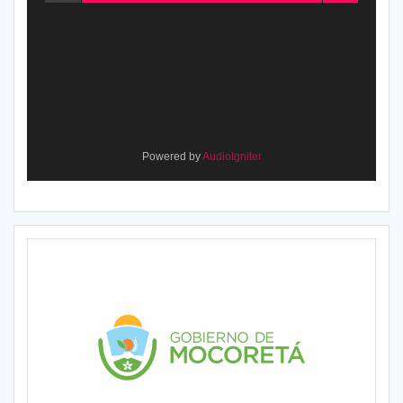
Powered by
AudioIgniter