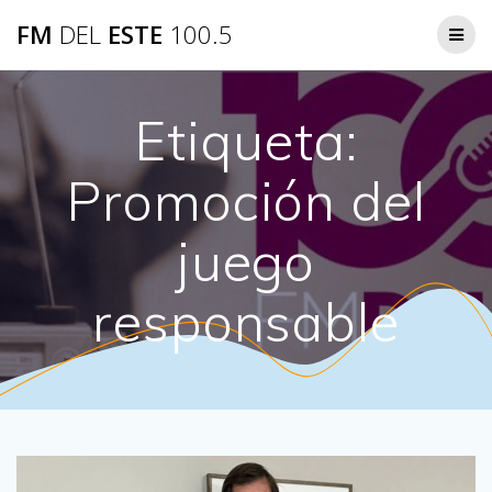
Saltar
FM
DEL
ESTE
100.5
al
contenido
Etiqueta:
Promoción del
juego
responsable