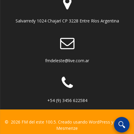
Salvarredy 1024 Chajarí CP 3228 Entre Ríos Argentina
fmdeleste@live.com.ar
+54 (9) 3456 622584
© 2026 FM del este 100.5. Creado usando WordPress y el
tema
🔍
Mesmerize