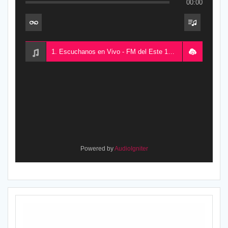
00:00
1. Escuchanos en Vivo - FM del Este 100.5, desde Chajarí, Entre Ríos, Argentina
Powered by
AudioIgniter