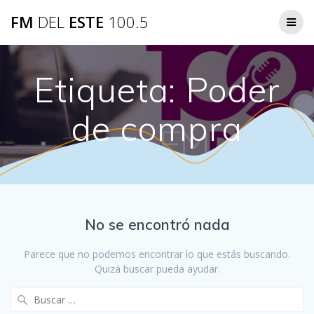
Saltar
FM
DEL
ESTE
100.5
al
contenido
Etiqueta:
Poder
de compra
No se encontró nada
Parece que no podemos encontrar lo que estás buscando.
Quizá buscar pueda ayudar.
Buscar: