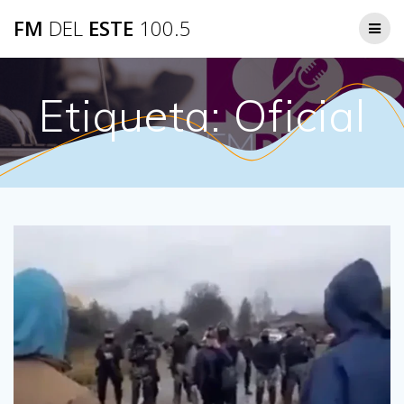
Saltar
FM
DEL
ESTE
100.5
al
contenido
Etiqueta:
Oficial