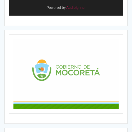
Powered by
AudioIgniter