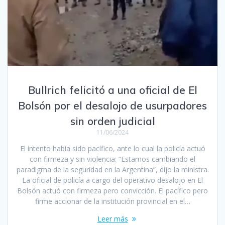
Bullrich felicitó a una oficial de El
Bolsón por el desalojo de usurpadores
sin orden judicial
11/06/2024
El intento había sido pacífico, ante lo cual la policía actuó
con firmeza y sin violencia: “Estamos cambiando el
paradigma de la seguridad en la Argentina”, dijo la ministra.
La oficial de policía a cargo del operativo desalojo en El
Bolsón actuó con firmeza pero convicción. El pacífico pero
firme accionar de la institución provincial en el…
Leer más