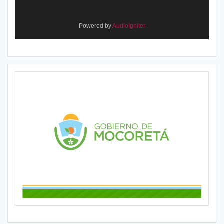
Powered by
AudioIgniter