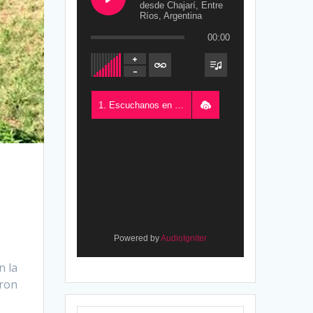
desde Chajarí, Entre
Ríos, Argentina
00:00
1. Escuchanos en Vivo - FM del Este 100.5, desde Chajarí, Entre Ríos, Argentina
Powered by
AudioIgniter
n la
eron