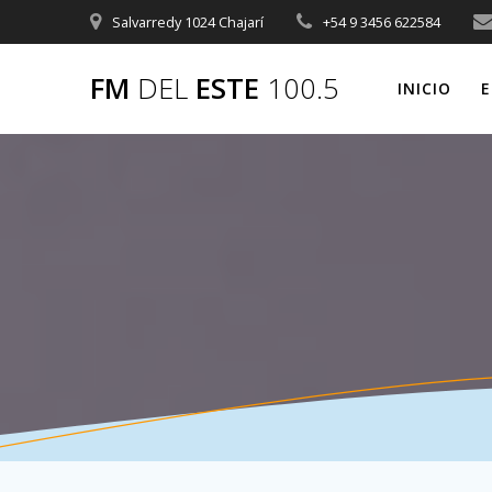
Saltar
Salvarredy 1024 Chajarí
+54 9 3456 622584
al
contenido
FM
DEL
ESTE
100.5
INICIO
E