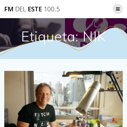
Saltar
FM
DEL
ESTE
100.5
al
contenido
Etiqueta:
NIK