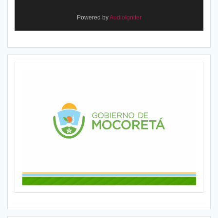
Powered by
AudioIgniter