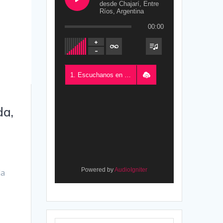
desde Chajarí, Entre
Ríos, Argentina
00:00
1. Escuchanos en Vivo - FM del Este 100.5, desde Chajarí, Entre Ríos, Argentina
da,
Powered by
AudioIgniter
la