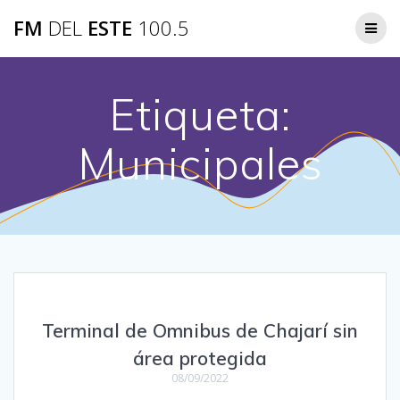
Saltar
FM
DEL
ESTE
100.5
al
contenido
Etiqueta:
Municipales
Terminal de Omnibus de Chajarí sin
área protegida
08/09/2022