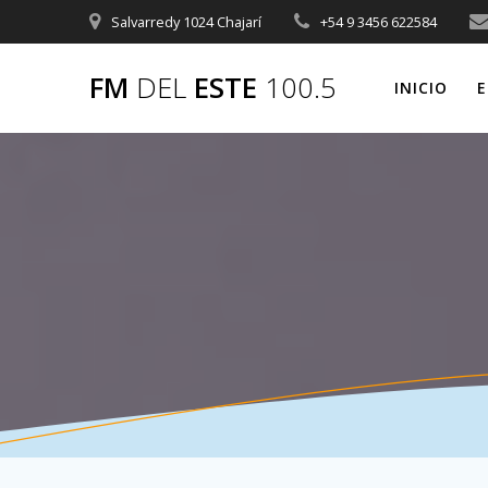
Saltar
Salvarredy 1024 Chajarí
+54 9 3456 622584
al
contenido
FM
DEL
ESTE
100.5
INICIO
E