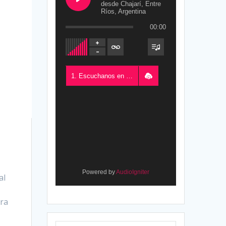
desde Chajarí, Entre
Ríos, Argentina
00:00
1. Escuchanos en Vivo - FM del Este 100.5, desde Chajarí, Entre Ríos, Argentina
Powered by
AudioIgniter
al
ara