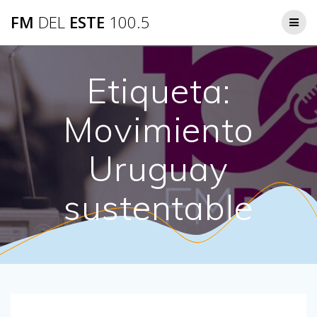
Saltar
FM
DEL
ESTE
100.5
al
contenido
Etiqueta:
Movimiento
Uruguay
sustentable