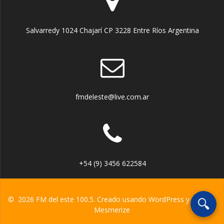
Salvarredy 1024 Chajarí CP 3228 Entre Ríos Argentina
fmdeleste@live.com.ar
+54 (9) 3456 622584
© 2026 FM del este 100.5. Creado usando WordPress y el
tema
🔍
Mesmerize