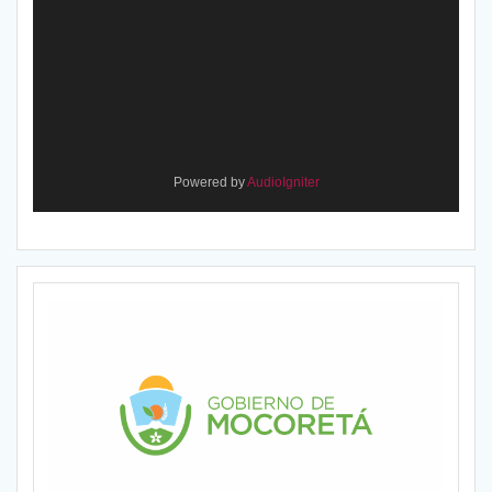
Powered by
AudioIgniter