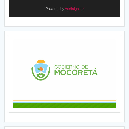
Powered by
AudioIgniter