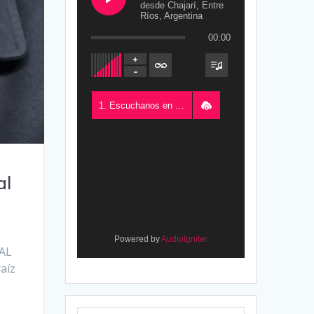
desde Chajarí, Entre
Ríos, Argentina
00:00
1. Escuchanos en Vivo - FM del Este 100.5, desde Chajarí, Entre Ríos, Argentina
al
Powered by
AudioIgniter
CAL
aíz