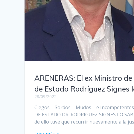
ARENERAS: El ex Ministro de l
de Estado Rodríguez Signes l
28/09/2022
Ciegos – Sordos – Mudos – e Incompetente
DE ESTADO DR. RODRIGUEZ SIGNES LO SABÍ
de ello tuve que recurrir nuevamente a la ju
Leer más