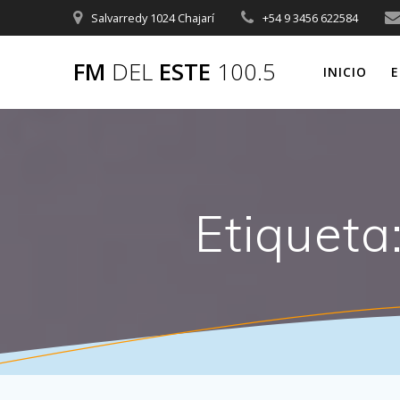
Saltar
Salvarredy 1024 Chajarí
+54 9 3456 622584
al
contenido
FM
DEL
ESTE
100.5
INICIO
E
Etiqueta