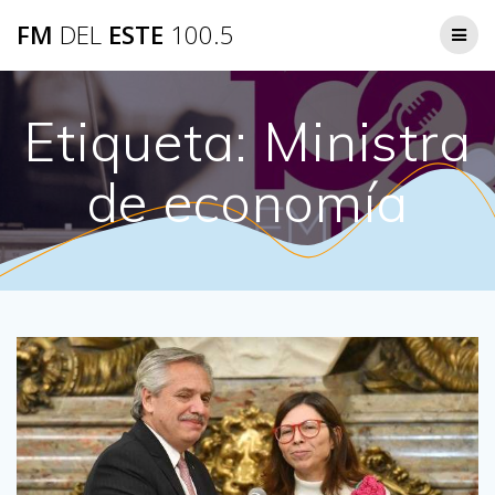
Saltar
FM
DEL
ESTE
100.5
al
contenido
Etiqueta:
Ministra
de economía