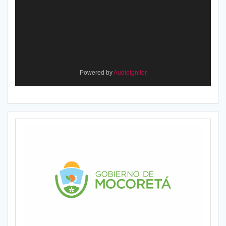
Powered by
AudioIgniter