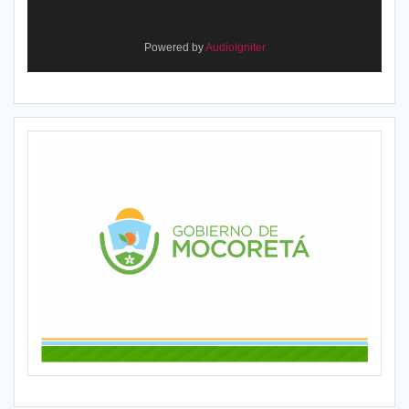
Powered by
AudioIgniter