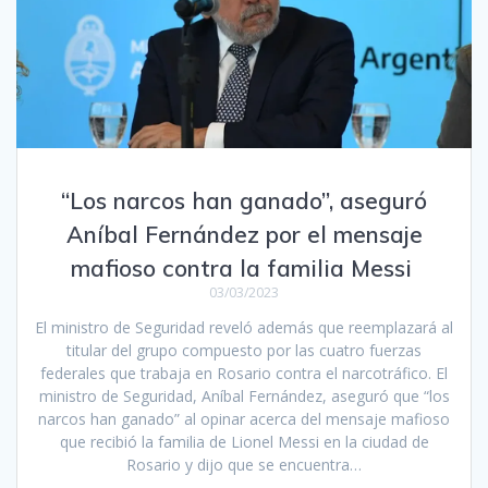
“Los narcos han ganado”, aseguró
Aníbal Fernández por el mensaje
mafioso contra la familia Messi
03/03/2023
El ministro de Seguridad reveló además que reemplazará al
titular del grupo compuesto por las cuatro fuerzas
federales que trabaja en Rosario contra el narcotráfico. El
ministro de Seguridad, Aníbal Fernández, aseguró que “los
narcos han ganado” al opinar acerca del mensaje mafioso
que recibió la familia de Lionel Messi en la ciudad de
Rosario y dijo que se encuentra…