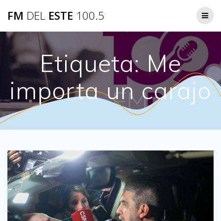
Saltar
FM
DEL
ESTE
100.5
al
contenido
Etiqueta:
Me
importa un carajo