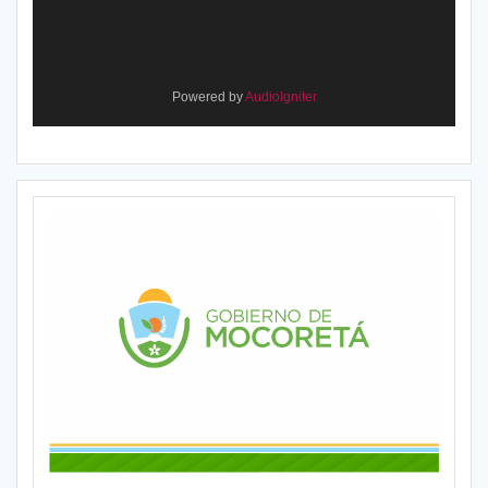
Powered by
AudioIgniter