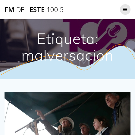
Saltar
FM
DEL
ESTE
100.5
al
contenido
Etiqueta:
malversacion